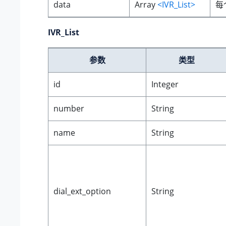
data
Array
<IVR_List>
每
IVR_List
参数
类型
id
Integer
number
String
name
String
dial_ext_option
String