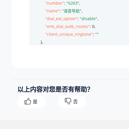
"number"
: 
"6203"
,

"name"
: 
"语音导航"
,

"dial_ext_option"
: 
"disable"
,

"enb_dial_outb_routes"
: 
0
,

"client_unique_ringtone"
: 
""
        },

        {

"id"
: 
3
,

"number"
: 
"6200"
,

"name"
: 
"客户服务"
,

"dial_ext_option"
: 
"allow"
,

以上内容对您是否有帮助？
"enb_dial_outb_routes"
: 
1
,

"client_unique_ringtone"
: 
"example-1.wav"
是
否
        },

        {

"id"
: 
4
,

"number"
: 
"6201"
,
