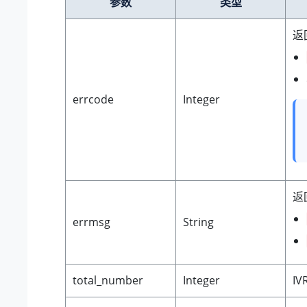
参数
类型
返
errcode
Integer
返
errmsg
String
total_number
Integer
I