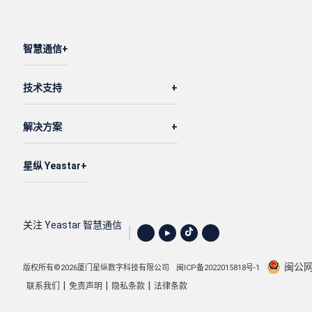
"name"
: 
"自助服务"
,

"dial_ext_option"
: 
"all"
,

智慧通信
"enb_dial_outb_routes"
: 
1
,

"client_unique_ringtone"
: 
"Ring8.mp3"
技术支持
        }

    ]

解决方案
}
星纵 Yeastar
关注 Yeastar 智慧通信
闽公网安
版权所有©2026厦门星纵数字科技有限公司
闽ICP备2022015818号-1
|
|
|
联系我们
免责声明
隐私条款
法律条款