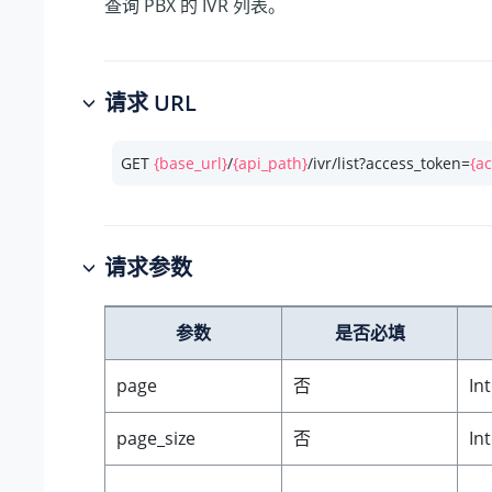
查询 PBX 的 IVR 列表。
请求 URL
GET 
{base_url}
/
{api_path}
/ivr/list?access_token=
{a
请求参数
参数
是否必填
page
否
In
page_size
否
In