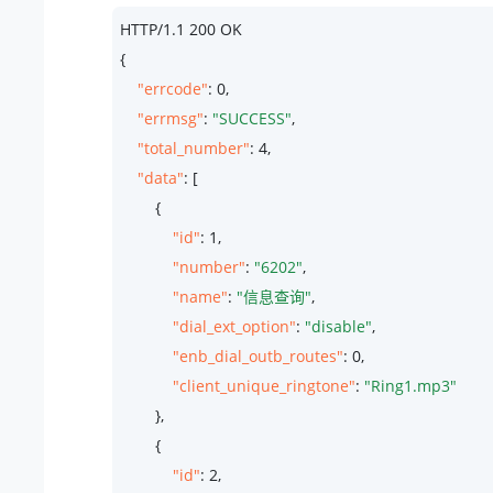
HTTP/
1.1
200
 OK

{

"errcode"
: 
0
,

"errmsg"
: 
"SUCCESS"
,

"total_number"
: 
4
,

"data"
: [

        {

"id"
: 
1
,

"number"
: 
"6202"
,

"name"
: 
"信息查询"
,

"dial_ext_option"
: 
"disable"
,

"enb_dial_outb_routes"
: 
0
,

"client_unique_ringtone"
: 
"Ring1.mp3"
        },

        {

"id"
: 
2
,
