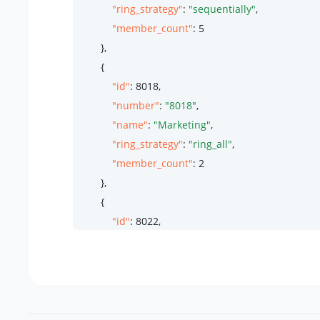
"ring_strategy"
: 
"sequentially"
,

"member_count"
: 
5
        },

        {

"id"
: 
8018
,

"number"
: 
"8018"
,

"name"
: 
"Marketing"
,

"ring_strategy"
: 
"ring_all"
,

"member_count"
: 
2
        },

        {

"id"
: 
8022
,

"number"
: 
"8022"
,

"name"
: 
"Technical Support"
,

"ring_strategy"
: 
"ring_all"
,

"member_count"
: 
10
        }
