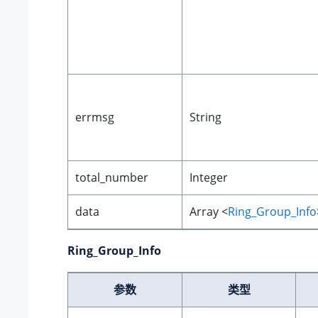
errmsg
String
total_number
Integer
data
Array <
Ring_Group_Info
Ring_Group_Info
参数
类型