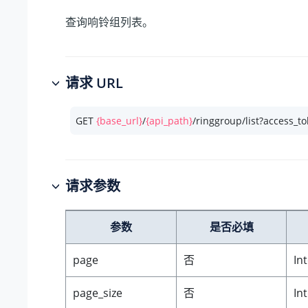
查询响铃组列表。
请求 URL
GET 
{base_url}
/
{api_path}
/ringgroup/list?access_t
请求参数
参数
是否必填
page
否
In
page_size
否
In