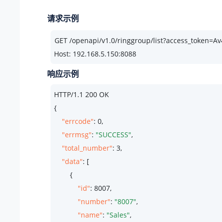
请求示例
Host: 192.168.5.150:8088
响应示例
HTTP/
1.1
200
 OK

{

"errcode"
: 
0
,

"errmsg"
: 
"SUCCESS"
,

"total_number"
: 
3
,

"data"
: [

        {

"id"
: 
8007
,

"number"
: 
"8007"
,

"name"
: 
"Sales"
,
