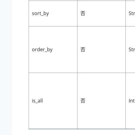
sort_by
否
St
order_by
否
St
is_all
否
In