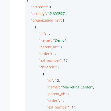
{

"errcode"
: 
0
,

"errmsg"
: 
"SUCCESS"
,

"organization_list"
: [

        {

"id"
: 
1
,

"name"
: 
"Demo"
,

"parent_id"
: 
0
,

"order"
: 
1
,

"ext_number"
: 
17
,

"children"
: [

                {

"id"
: 
12
,

"name"
: 
"Marketing Center"
,

"parent_id"
: 
1
,

"order"
: 
1
,

"ext_number"
: 
14
,
