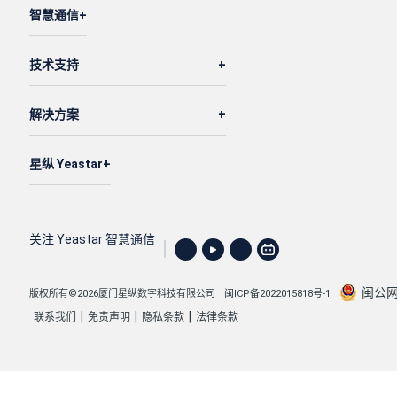
智慧通信
                        },

                        {

技术支持
"id"
: 
18
,

"name"
: 
"Training Team"
,

解决方案
"parent_id"
: 
12
,

"order"
: 
2
,

"ext_number"
: 
3
,

星纵 Yeastar
"ext_list"
: [

38
,

41
,

关注 Yeastar 智慧通信
57
                            ]

闽公网安
版权所有©2026厦门星纵数字科技有限公司
闽ICP备2022015818号-1
                        },

|
|
|
联系我们
免责声明
隐私条款
法律条款
                        {

"id"
: 
13
,

"name"
: 
"Marketing Team"
,
