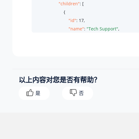
"children"
: [

                        {

"id"
: 
17
,

"name"
: 
"Tech Support"
,

"parent_id"
: 
12
,

"order"
: 
1
,

"ext_number"
: 
8
,

"ext_list"
: [

75
,

以上内容对您是否有帮助？
76
,

39
,

是
否
77
,

62
,

63
,

65
,

66
                            ]
