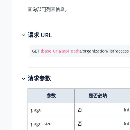
查询部门列表信息。
请求 URL
GET 
{base_url}
/
{api_path}
/organization/list?access
请求参数
参数
是否必填
page
否
In
page_size
否
In