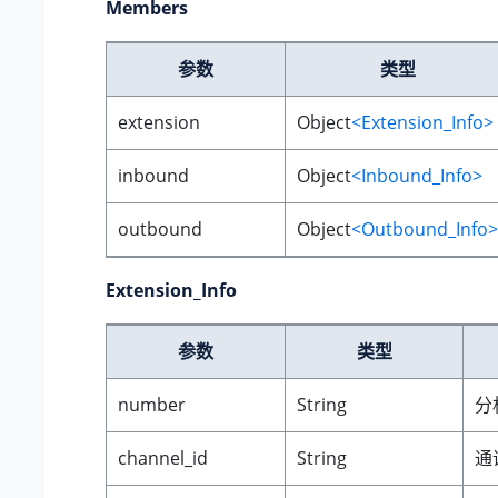
Members
参数
类型
extension
Object
<Extension_Info>
inbound
Object
<Inbound_Info>
outbound
Object
<Outbound_Info>
Extension_Info
参数
类型
number
String
分
channel_id
String
通