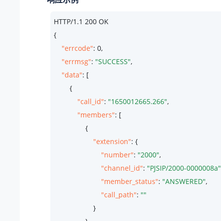
HTTP/
1.1
200
 OK

{

"errcode"
: 
0
,

"errmsg"
: 
"SUCCESS"
,

"data"
: [

        {

"call_id"
: 
"1650012665.266"
,

"members"
: [

                {

"extension"
: {

"number"
: 
"2000"
,

"channel_id"
: 
"PJSIP/2000-0000008a"
"member_status"
: 
"ANSWERED"
,

"call_path"
: 
""
                    }
