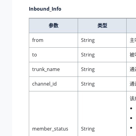
Inbound_Info
参数
类型
from
String
主
to
String
被
trunk_name
String
通
channel_id
String
通
该
member_status
String