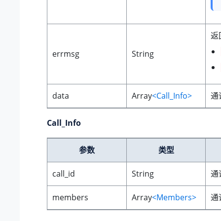
返
errmsg
String
data
Array
<Call_Info>
通
Call_Info
参数
类型
call_id
String
通
members
Array
<Members>
通