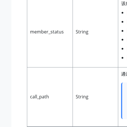
该
member_status
String
通
call_path
String