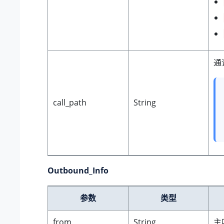
通
call_path
String
Outbound_Info
参数
类型
from
String
主