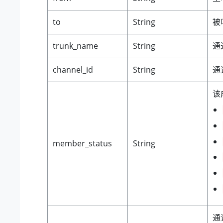
to
String
被
trunk_name
String
通
channel_id
String
通
该
member_status
String
通