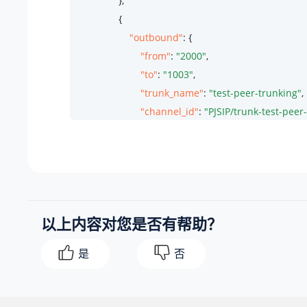
                },

                {

"outbound"
: {

"from"
: 
"2000"
,

"to"
: 
"1003"
,

"trunk_name"
: 
"test-peer-trunking"
,

"channel_id"
: 
"PJSIP/trunk-test-pee
"member_status"
: 
"ANSWER"
,

"call_path"
: 
""
                    }

                }

            ]

以上内容对您是否有帮助？
        }

    ]

是
否
}