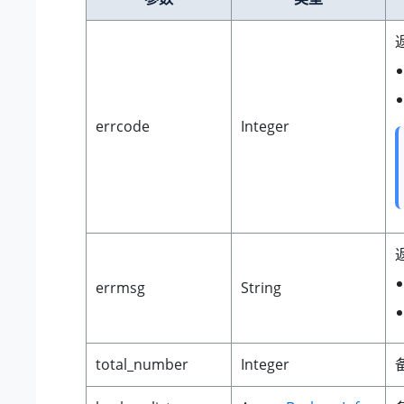
errcode
Integer
errmsg
String
total_number
Integer