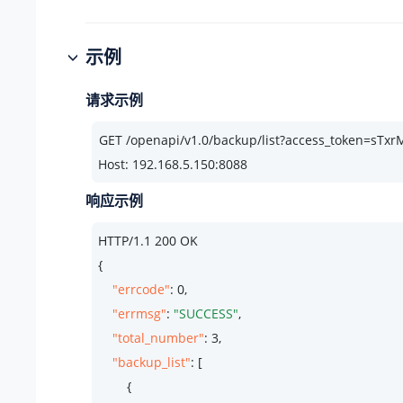
示例
请求示例
Host: 192.168.5.150:8088
响应示例
HTTP/
1.1
200
 OK

{

"errcode"
: 
0
,

"errmsg"
: 
"SUCCESS"
,

"total_number"
: 
3
,

"backup_list"
: [

        {
