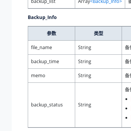
backup_list
Array
<Backup_Info>
Backup_Info
参数
类型
file_name
String
备
backup_time
String
备
memo
String
备
备
backup_status
String