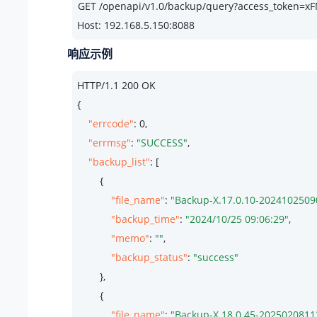
Host: 192.168.5.150:8088
响应示例
HTTP/
1.1
200
 OK

{

"errcode"
: 
0
,

"errmsg"
: 
"SUCCESS"
,

"backup_list"
: [

        {

"file_name"
: 
"Backup-X.17.0.10-2024102509
"backup_time"
: 
"2024/10/25 09:06:29"
,

"memo"
: 
""
,

"backup_status"
: 
"success"
        },

        {

"file_name"
: 
"Backup-X.18.0.45-2025020811