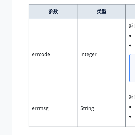
参数
类型
返
errcode
Integer
返
errmsg
String