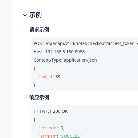
示例
请求示例
POST /openapi/v1.
0
/hotel/checkout?access_toke
Host: 
192.168
.
5.150
:
8088
Content-Type: application/json

{

"ext_id"
:
39
}
响应示例
HTTP/
1.1
200
 OK

{

"errcode"
: 
0
,

"errmsg"
: 
"SUCCESS"