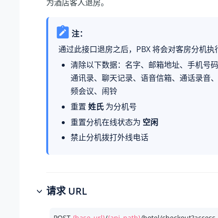
为酒店客人退房。
注：
通过此接口退房之后，PBX 将会对客房分机执
清除以下数据：名字、邮箱地址、手机号
通讯录、聊天记录、语音信箱、通话录音
频会议、闹铃
重置
姓氏
为分机号
重置分机在线状态为
空闲
禁止分机拨打外线电话
请求 URL
POST 
{base_url}
/
{api_path}
/hotel/checkout?access