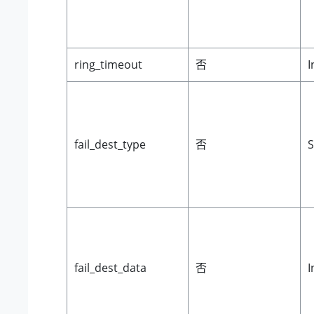
ring_timeout
否
I
fail_dest_type
否
S
fail_dest_data
否
I