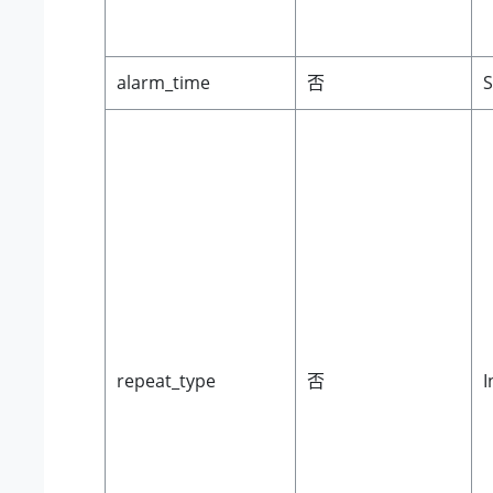
alarm_time
否
S
repeat_type
否
I