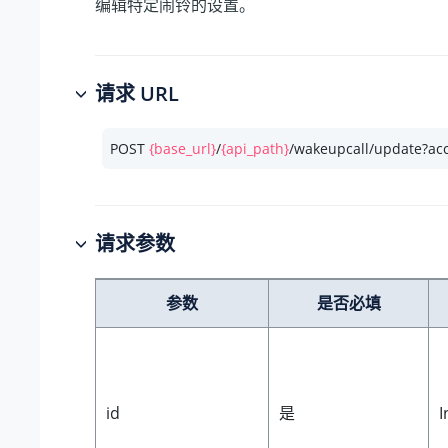
编辑特定闹铃的设置。
请求 URL
POST 
{base_url}
/
{api_path}
/wakeupcall/update?ac
请求参数
参数
是否必填
id
是
I