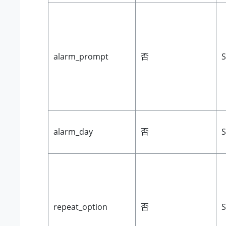
alarm_prompt
否
S
alarm_day
否
S
repeat_option
否
S