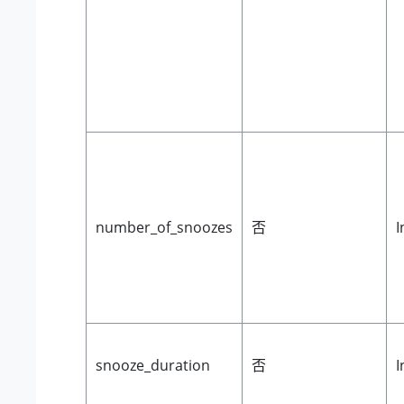
number_of_snoozes
否
I
snooze_duration
否
I