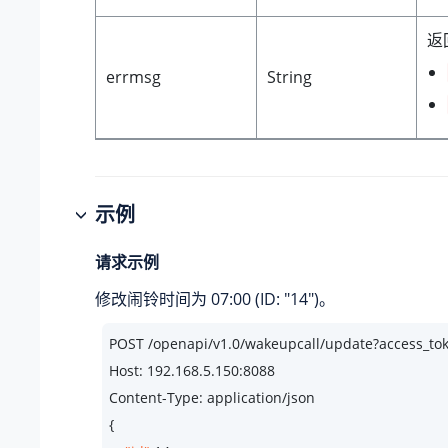
返
errmsg
String
示例
请求示例
修改闹铃时间为 07:00 (ID: "14")。
POST /openapi/v1.
0
/wakeupcall/update?access_
Host: 
192.168
.
5.150
:
8088
Content-Type: application/json

{
