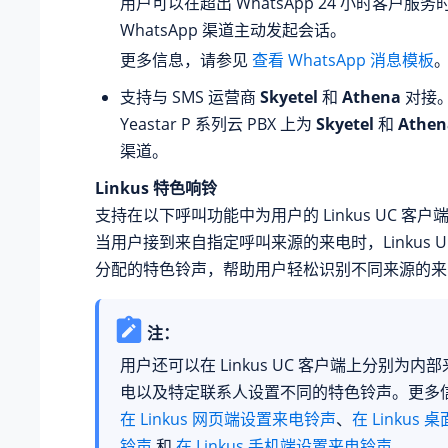
用户可以在超出 WhatsApp 24 小时客户服
WhatsApp 渠道主动发起会话。
更多信息，请参见
查看 WhatsApp 消息模板
支持与 SMS 运营商
Skyetel
和
Athena
对接
Yeastar P 系列云 PBX
上为
Skyetel
和
Athen
渠道。
Linkus 特色响铃
支持在以下呼叫功能中为用户的 Linkus UC 客
当用户接到来自指定呼叫来源的来电时，Linkus 
分配的特色铃声，帮助用户轻松识别不同来源的来
注：
用户还可以在 Linkus UC 客户端上分别为内
电以及特定联系人设置不同的特色铃声。更多
在 Linkus 网页端设置来电铃声
、
在 Linkus
铃声
和
在 Linkus 手机端设置来电铃声
。