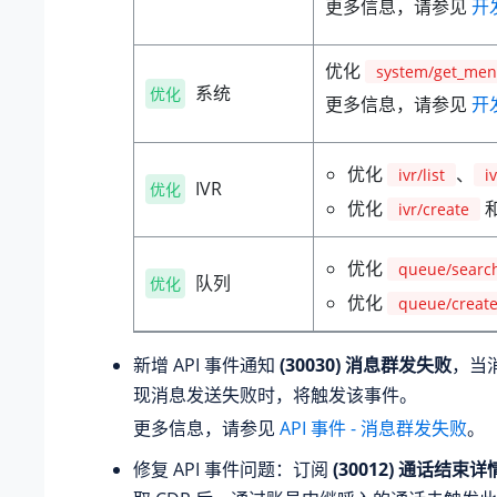
更多信息，请参见
开
优化
system/get_men
系统
优化
更多信息，请参见
开
优化
、
ivr/list
i
IVR
优化
优化
ivr/create
优化
queue/searc
队列
优化
优化
queue/creat
新增 API 事件通知
(30030) 消息群发失败
，当
现消息发送失败时，将触发该事件。
更多信息，请参见
API 事件 - 消息群发失败
。
修复 API 事件问题：订阅
(30012) 通话结束