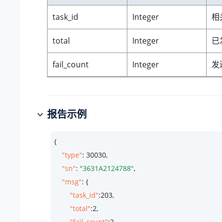
task_id
Integer
相
total
Integer
已
fail_count
Integer
发
报告示例
{

"type"
: 
30030
,

"sn"
: 
"3631A2124788"
,

"msg"
: {

"task_id"
:
203
,

"total"
:
2
,

"fail_count"
:
2