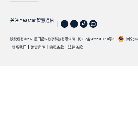
关注 Yeastar 智慧通信
闽公网安
版权所有©2026厦门星纵数字科技有限公司
闽ICP备2022015818号-1
|
|
|
联系我们
免责声明
隐私条款
法律条款