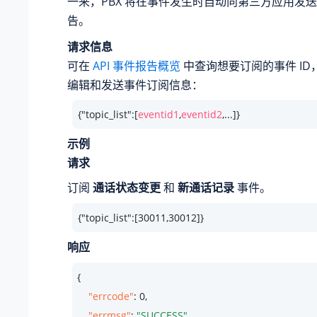
一来，PBX 将在事件发生时自动向第三方应用发
告。
请求信息
可在
API 事件报告概览
中查询想要订阅的事件 I
编辑和发送事件订阅信息：
{"topic_list":[
eventid1
,
eventid2
,...]}
示例
请求
订阅
通话状态变更
和
新通话记录
事件。
{"topic_list":[30011,30012]}
响应
{

"errcode"
: 
0
,

"errmsg"
: 
"SUCCESS"