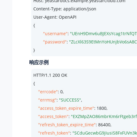
Host: yeastardocs.example.yeastarcloud.com
Content-Type: application/json

User-Agent: OpenAPI

{

"username"
: 
"UEnH9Dmv6uBJEXsYcag1trNfQT
"password"
: 
"ZLcXl63S9EtMnYoHUnjbVo6sA8C
}
响应示例
HTTP/
1.1
200
 OK

{

"errcode"
: 
0
,

"errmsg"
: 
"SUCCESS"
,

"access_token_expire_time"
: 
1800
,

"access_token"
: 
"EXZMpZAO86mbrKm6rFtgeb3rf
"refresh_token_expire_time"
: 
86400
,

"refresh_token"
: 
"SCduGecwbG9jIusiS8FxFUVn3