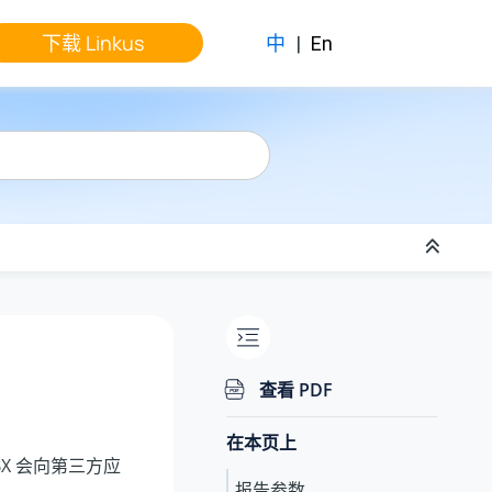
下载 Linkus
中
|
En
查看 PDF
在本页上
X 会向第三方应
报告参数