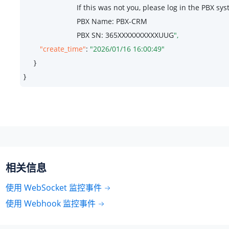
                          If this was not you, please log in the P
                          PBX Name: PBX-CRM

                          PBX SN: 
365
XXXXXXXXXXUUG
"create_time"
: 
"2026/01/16 16:00:49"
     }

}
相关信息
使用 WebSocket 监控事件
使用 Webhook 监控事件