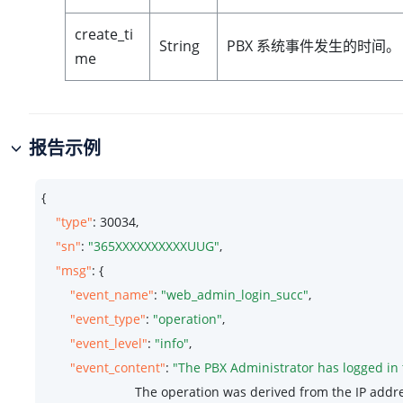
create_ti
String
PBX 系统事件发生的时间。
me
报告示例
{

"type"
: 
30034
,

"sn"
: 
"365XXXXXXXXXXUUG"
,

"msg"
: {

"event_name"
: 
"web_admin_login_succ"
,

"event_type"
: 
"operation"
,

"event_level"
: 
"info"
,

"event_content"
: 
                          The operation was derived from the IP addr