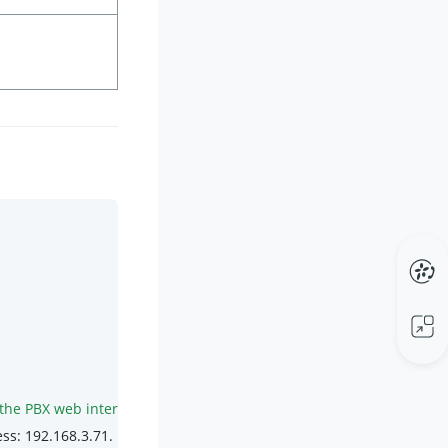
ess: 
192.168
.
3.71
.
