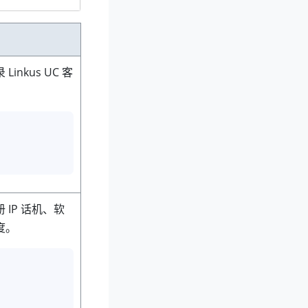
inkus UC 客
。
 IP 话机、软
度。
。