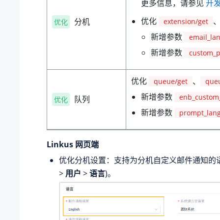
更多信息，请参见
开发
优化
分机
extension/get
优化
新增参数
email_la
新增参数
custom_p
优化
、
queue/get
que
新增参数
enb_custom
队列
优化
新增参数
prompt_lan
Linkus 网页端
优化分机设置：支持为分机自定义邮件通知的语
>
用户
>
语言
)。