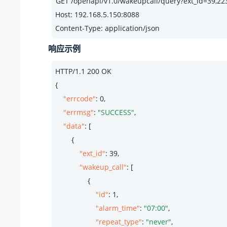
Host: 192.168.5.150:8088
Content-Type: application/json
响应示例
HTTP/
1.1
200
 OK

{

"errcode"
: 
0
,

"errmsg"
: 
"SUCCESS"
,

"data"
: [

        {

"ext_id"
: 
39
,

"wakeup_call"
: [

                {

"id"
: 
1
,

"alarm_time"
: 
"07:00"
,

"repeat_type"
: 
"never"
,
