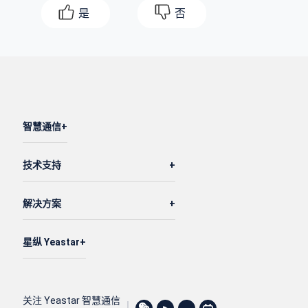
"id"
: 
2
,

是
否
"alarm_time"
: 
"06:00"
,

"repeat_type"
: 
"every_monday,every_tu
"number_of_snoozes"
: 
3
,

"snooze_duration"
: 
5
,

"alarm_prompt"
: 
"morning-call.wav"
,

"repeat_option"
: 
"every_day"
,

智慧通信
"ring_timeout"
: 
20
,

"fail_dest_type"
: 
"hangup"
技术支持
                }

            ]

解决方案
        }

    ]

}
星纵 Yeastar
关注 Yeastar 智慧通信