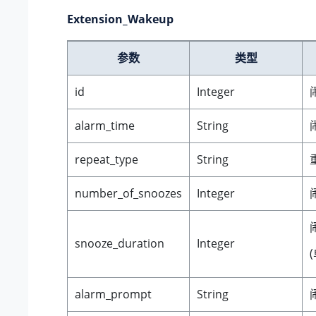
Extension_Wakeup
参数
类型
id
Integer
alarm_time
String
repeat_type
String
number_of_snoozes
Integer
snooze_duration
Integer
alarm_prompt
String