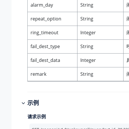
alarm_day
String
repeat_option
String
ring_timeout
Integer
fail_dest_type
String
fail_dest_data
Integer
remark
String
示例
请求示例