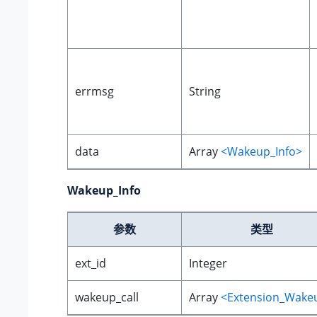
errmsg
String
data
Array
<Wakeup_Info>
Wakeup_Info
参数
类型
ext_id
Integer
wakeup_call
Array
<Extension_Wake