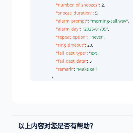
"number_of_snoozes"
: 
2
,

"snooze_duration"
: 
5
,

"alarm_prompt"
: 
"morning-call.wav"
,

"alarm_day"
: 
"2025/01/05"
,

"repeat_option"
: 
"never"
,

"ring_timeout"
: 
20
,

"fail_dest_type"
: 
"ext"
,

"fail_dest_data"
: 
5
,

"remark"
: 
"Make call"
                }

            ]

        },

        {

"ext_id"
: 
223
,

"wakeup_call"
: [

以上内容对您是否有帮助？
                {
