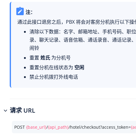
注：
通过此接口退房之后，PBX 将会对客房分机执行以下操
清除以下数据：名字、邮箱地址、手机号码、职
录、聊天记录、语音信箱、通话录音、通话记录
闹铃
重置
姓氏
为分机号
重置分机在线状态为
空闲
禁止分机拨打外线电话
请求 URL
POST 
{base_url}
/
{api_path}
/hotel/checkout?access_token=
{a