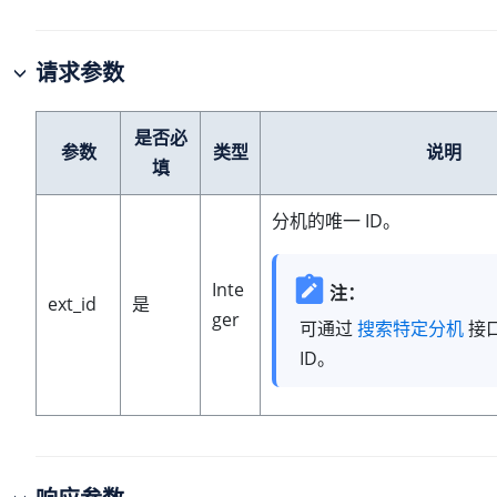
请求参数
是否必
参数
类型
说明
填
分机的唯一 ID。
Inte
注：
ext_id
是
ger
可通过
搜索特定分机
接
ID。