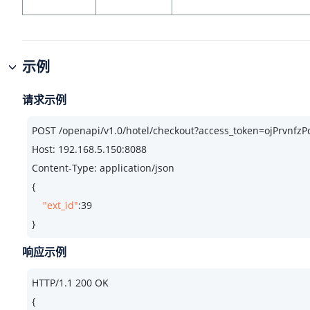
示例
请求示例
POST /openapi/v1.
0
/hotel/checkout?access_token=ojPrvn
Host: 
192.168
.
5.150
:
8088
Content-Type: application/json

{

"ext_id"
:
39
}
响应示例
HTTP/
1.1
200
 OK

{
