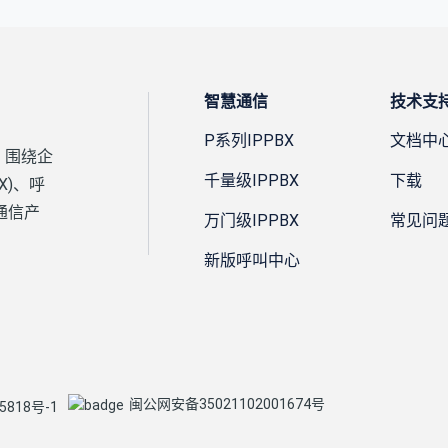
智慧通信
技术支
P系列IPPBX
文档中
，围绕企
千量级IPPBX
下载
X)、呼
通信产
万门级IPPBX
常见问
新版呼叫中心
闽公网安备35021102001674号
5818号-1