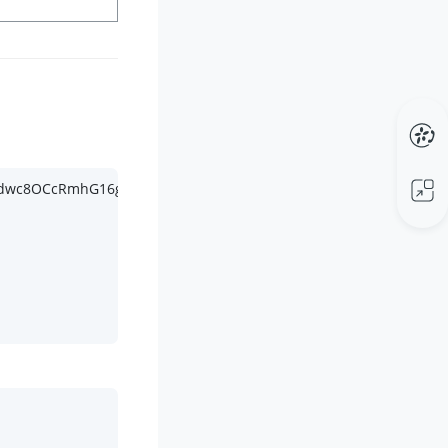
fzPdwc8OCcRmhG16gEHuZcwFco HTTP/
1.1