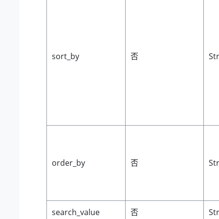
sort_by
否
St
order_by
否
St
search_value
否
St