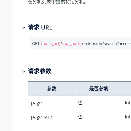
在分机列表中搜索特定分机。
请求 URL
GET 
{base_url}
/
{api_path}
/extension/search?acces
请求参数
参数
是否必填
page
否
In
page_size
否
In