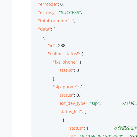
"errcode"
: 
0
,

"errmsg"
: 
"SUCCESS"
,

"total_number"
: 
1
,

"data"
: [

        {

"id"
: 
238
,

"online_status"
"fxs_phone"
: {

"status"
: 
0
                },
"sip_phone"
: {

"status"
: 
0
,

"ext_dev_type"
: 
"sip"
,                  
//分机 
"status_list"
: [                       

                        {

"status"
: 
1
,                    
//分机在 S
"ip"
: 
"192.168.28.190:5060"
//S