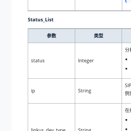
Status_List
参数
类型
分
status
Integer
SI
ip
String
例
在线
linkus_dev_type
String