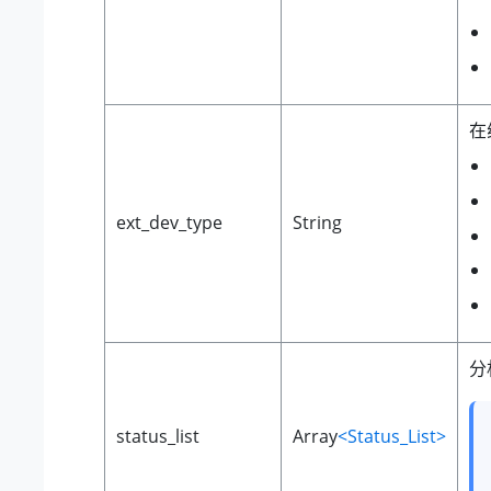
在
ext_dev_type
String
分
status_list
Array
<Status_List>