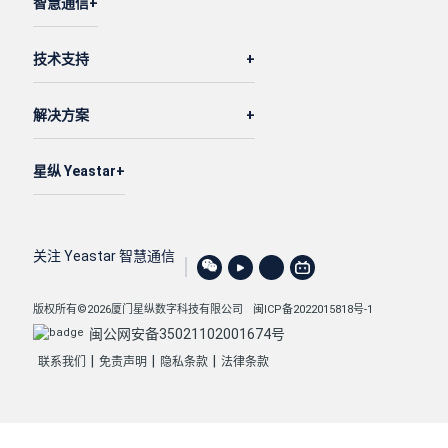
智慧通信
                },

"linkus_web"
: {

技术支持
"status"
: 
0
                }

解决方案
            },

"presence_status"
: 
"available"
,

"number"
: 
"2000"
,

星纵 Yeastar
"caller_id_name"
: 
"Leo Ball"
,

"role_name"
: 
"Administrator"
,

"email_addr"
: 
"leo@sample.com"
,

关注 Yeastar 智慧通信
"custom_presence_status"
: 
"Available (Work
        }

版权所有©2026厦门星纵数字科技有限公司
闽ICP备2022015818号-1
    ]

闽公网安备35021102001674号
}
|
|
|
联系我们
免责声明
隐私条款
法律条款