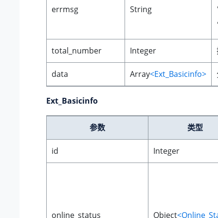
errmsg
String
total_number
Integer
data
Array
<Ext_Basicinfo>
Ext_Basicinfo
参数
类型
id
Integer
online_status
Object
<Online_St