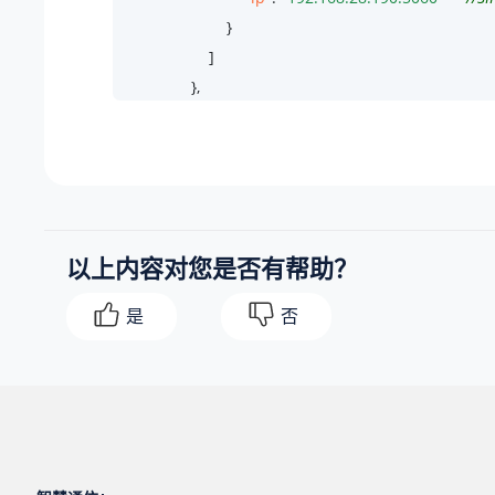
                        }

                    ]

                },

"linkus_desktop"
: {

"status"
: 
0
                },

"linkus_mobile"
: {

"status"
: 
1
,

以上内容对您是否有帮助？
"ext_dev_type"
: 
"linkusmobile"
,

"status_list"
: [

是
否
                        {

"status"
: 
1
,

"ip"
: 
"112.48.22.71"
,

"linkus_dev_type"
: 
"android"
                        }

                    ]
