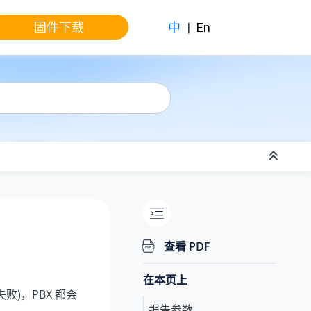
固件下载
中
|
En
查看 PDF
在本页上
)，PBX 都会
报告参数