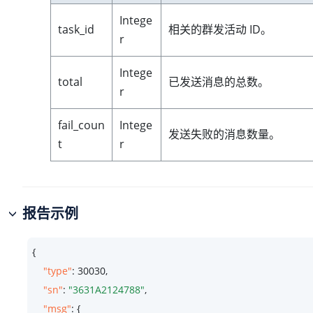
Intege
task_id
相关的群发活动 ID。
r
Intege
total
已发送消息的总数。
r
fail_coun
Intege
发送失败的消息数量。
t
r
报告示例
{

"type"
: 
30030
,

"sn"
: 
"3631A2124788"
,

"msg"
: {
