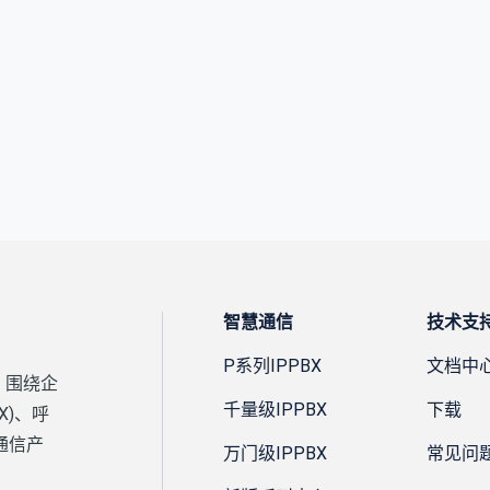
智慧通信
技术支
P系列IPPBX
文档中
，围绕企
千量级IPPBX
下载
X)、呼
通信产
万门级IPPBX
常见问