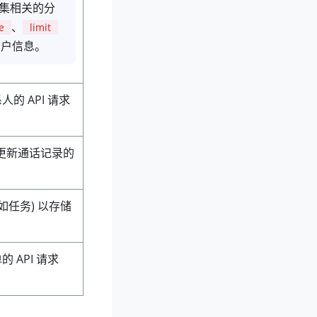
集相关的分
、
e
limit
用户信息。
人的 API 请求
/或更新通话记录的
(如任务) 以存储
。
的 API 请求