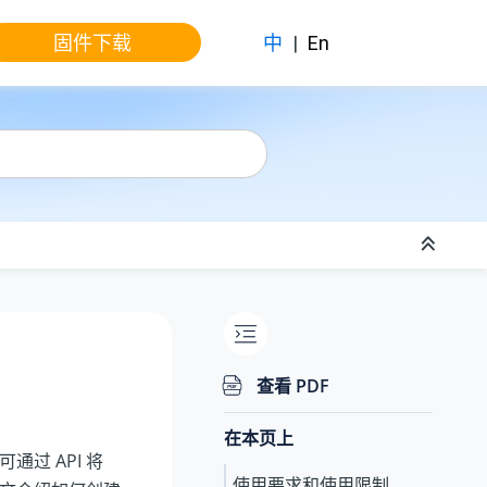
固件下载
中
|
En
查看 PDF
在本页上
过 API 将
使用要求和使用限制