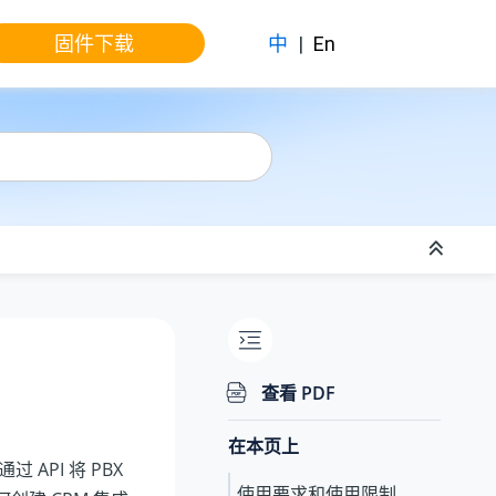
固件下载
中
|
En
查看 PDF
在本页上
API 将 PBX
使用要求和使用限制