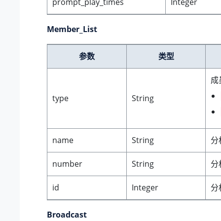
prompt_play_times
Integer
Member_List
参数
类型
成
type
String
name
String
分
number
String
分
id
Integer
分
Broadcast