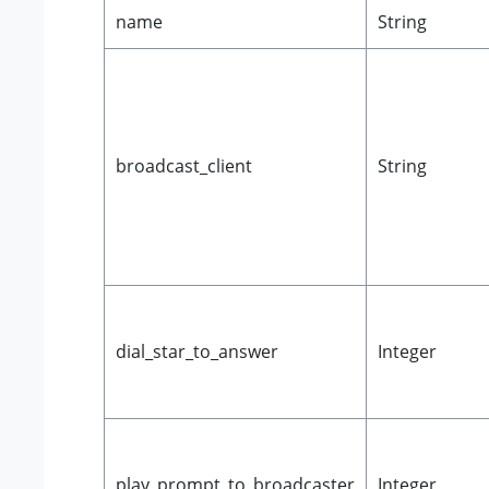
name
String
broadcast_client
String
dial_star_to_answer
Integer
play_prompt_to_broadcaster
Integer