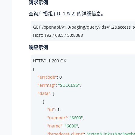
请求示例
查询广播组 (ID: 1 & 2) 的详细信息。
Host: 192.168.5.150:8088
响应示例
HTTP/
1.1
200
 OK

{

"errcode"
: 
0
,

"errmsg"
: 
"SUCCESS"
,

"data"
: [

        {

"id"
: 
1
,

"number"
: 
"6600"
,

"name"
: 
"6600"
,

"broadcast_client"
: 
"exten&linkus&pc&web