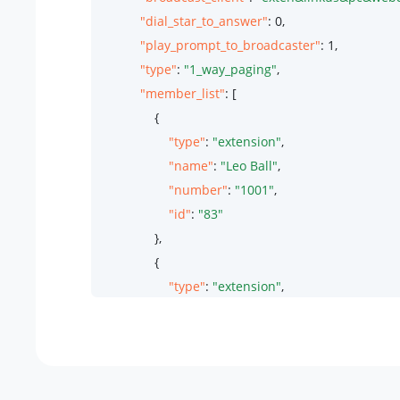
"dial_star_to_answer"
: 
0
,

"play_prompt_to_broadcaster"
: 
1
,

"type"
: 
"1_way_paging"
,

"member_list"
: [

                {

"type"
: 
"extension"
,

"name"
: 
"Leo Ball"
,

"number"
: 
"1001"
,

"id"
: 
"83"
                },

                {

"type"
: 
"extension"
,

"name"
: 
"Phillip Huff"
,

"number"
: 
"1002"
,

"id"
: 
"84"
                },
