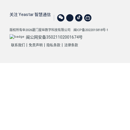
        },

        {

关注 Yeastar 智慧通信
"id"
: 
2
,

"number"
: 
"6601"
,

版权所有©2026厦门星纵数字科技有限公司
闽ICP备2022015818号-1
"name"
: 
"6601"
,

闽公网安备35021102001674号
"broadcast_client"
: 
"exten&linkus&pc&web
|
|
|
联系我们
免责声明
隐私条款
法律条款
"dial_star_to_answer"
: 
0
,

"play_prompt_to_broadcaster"
: 
1
,

"type"
: 
"2_way_intercom"
,

"member_list"
: [

                {

"type"
: 
"extension"
,

"name"
: 
"Terrell Smith"
,

"number"
: 
"1003"
,

"id"
: 
"82"
                },
