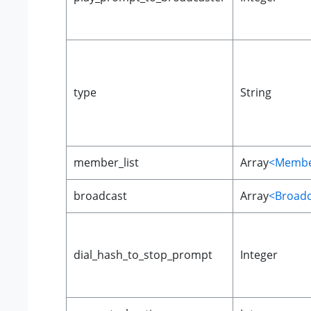
type
String
member_list
Array
<Membe
broadcast
Array
<Broadc
dial_hash_to_stop_prompt
Integer