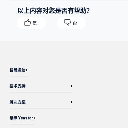
                {

以上内容对您是否有帮助？
"type"
: 
"extension"
,

"name"
: 
"Terrell Smith"
,

是
否
"number"
: 
"1003"
,

"id"
: 
"82"
                }

            ],

"broadcast"
: [

                {

智慧通信
"type"
: 
"extension"
,

"name"
: 
"Troy Daniel"
,

技术支持
"number"
: 
"1000"
,

"id"
: 
"80"
解决方案
                }

            ],

"dial_hash_to_stop_prompt"
: 
1
,

星纵 Yeastar
"prompt_play_times"
: 
1