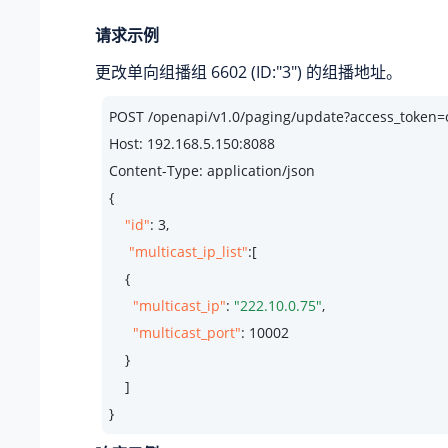
请求示例
更改单向组播组 6602 (ID:"3") 的组播地址。
POST /openapi/v1.
0
/paging/update?access_toke
Host: 
192.168
.
5.150
:
8088
Content-Type: application/json

{

"id"
: 
3
, 

"multicast_ip_list"
:[

    {

"multicast_ip"
: 
"222.10.0.75"
,

"multicast_port"
: 
10002
    }

    ]

}