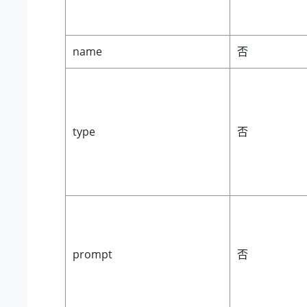
name
否
type
否
prompt
否