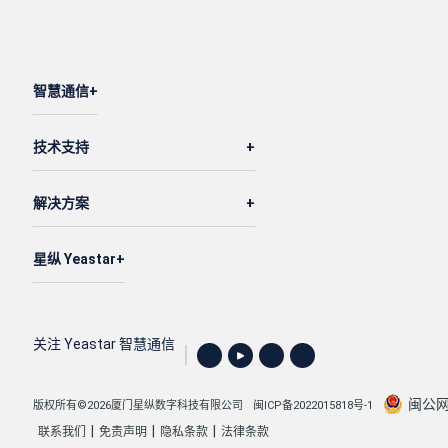
智慧通信
技术支持
解决方案
星纵 Yeastar
关注 Yeastar 智慧通信
闽公网安
版权所有©2026厦门星纵数字科技有限公司
闽ICP备2022015818号-1
|
|
|
联系我们
免责声明
隐私条款
法律条款