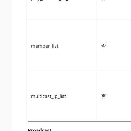
member_list
否
multicast_ip_list
否
Broadcast