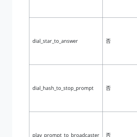
dial_star_to_answer
否
dial_hash_to_stop_prompt
否
play_prompt_to_broadcaster
否