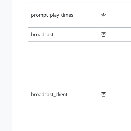
prompt_play_times
否
broadcast
否
broadcast_client
否