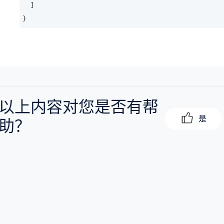
    ]

}
以上内容对您是否有帮
是
助？