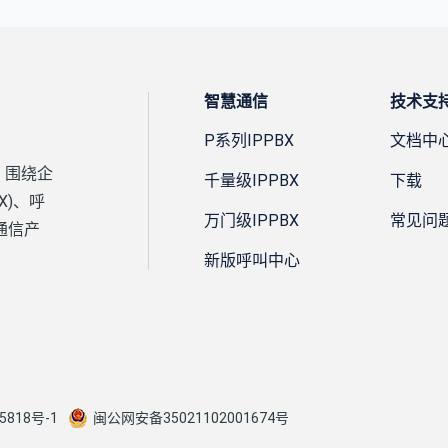
智慧通信
技术支
P系列IPPBX
文档中
，围绕企
千量级IPPBX
下载
X)、呼
万门级IPPBX
常见问
通信产
新版呼叫中心
5818号-1
闽公网安备35021102001674号