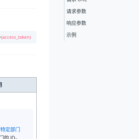
请求参数
响应参数
示例
=
{access_token}
明
索特定部门
的 ID。