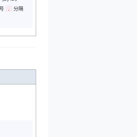
逗号
分隔
,
。