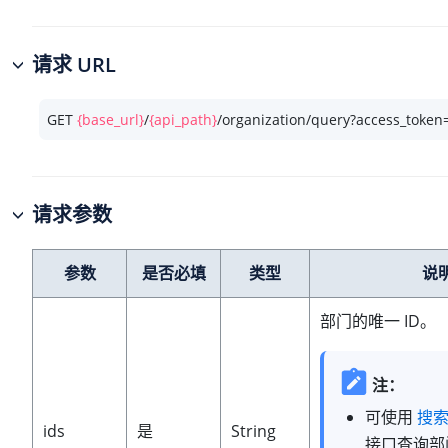
请求 URL
GET 
{base_url}
/
{api_path}
/organization/query?access_token
请求参数
参数
是否必填
类型
说
部门的唯一 ID。
注：
可使用
搜
ids
是
String
接口查询部门