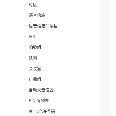
时区
语音信箱
语音信箱问候语
IVR
响铃组
队列
会议室
广播组
自动录音设置
PIN 码列表
禁止/允许号码