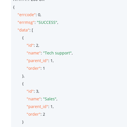
{

"errcode"
: 
0
,

"errmsg"
: 
"SUCCESS"
,

"data"
: [

        {

"id"
: 
2
,

"name"
: 
"Tech support"
,

"parent_id"
: 
1
,

"order"
: 
1
        },

        {

"id"
: 
3
,

"name"
: 
"Sales"
,

"parent_id"
: 
1
,

"order"
: 
2
        }
