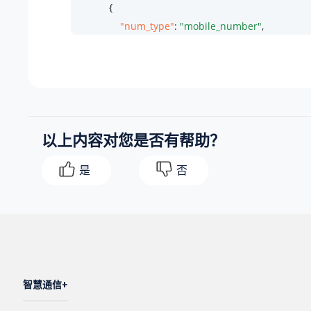
            {

"num_type"
: 
"mobile_number"
,

"number"
: 
"15735810000"
            },

            {

"num_type"
: 
"other_number"
,

"number"
: 
"001-5503301"
以上内容对您是否有帮助？
            }

        ],

是
否
"id"
: 
4
,

"phonebook_list"
: [

            {

"id"
: 
5
,

"name"
: 
"Vendor"
            },

智慧通信
            {

"id"
: 
3
,
