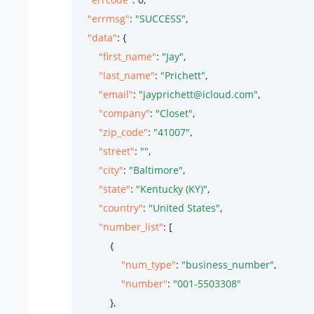
"errmsg"
: 
"SUCCESS"
,

"data"
: {

"first_name"
: 
"Jay"
,

"last_name"
: 
"Prichett"
,

"email"
: 
"jayprichett@icloud.com"
,

"company"
: 
"Closet"
,

"zip_code"
: 
"41007"
,

"street"
: 
""
,

"city"
: 
"Baltimore"
,

"state"
: 
"Kentucky (KY)"
,

"country"
: 
"United States"
,

"number_list"
: [

            {

"num_type"
: 
"business_number"
,

"number"
: 
"001-5503308"
            },
