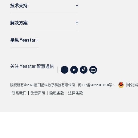
技术支持
"name"
: 
"All Company Contacts_Phonebo
            }

解决方案
        ],

"remark"
: 
""
,

"organization"
: 
"Marketing"
,

星纵 Yeastar
"job_title"
: 
"PM"
,

"position"
: 
"PM"
,

"industry"
: 
"Telecom"
,

关注 Yeastar 智慧通信
"supervisor"
: 
"Leo"
    }

闽公网安
版权所有©2026厦门星纵数字科技有限公司
闽ICP备2022015818号-1
}
|
|
|
联系我们
免责声明
隐私条款
法律条款