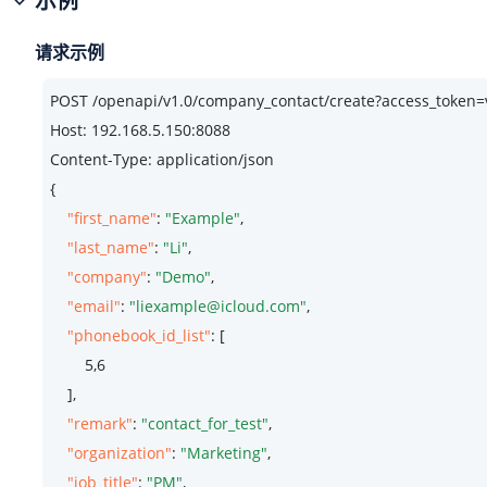
示例
请求示例
POST /openapi/v1.
0
/company_contact/create?access_token
Host: 
192.168
.
5.150
:
8088
Content-Type: application/json

{

"first_name"
: 
"Example"
,

"last_name"
: 
"Li"
,

"company"
: 
"Demo"
,

"email"
: 
"liexample@icloud.com"
,

"phonebook_id_list"
: [

5
,
6
    ],

"remark"
: 
"contact_for_test"
,

"organization"
: 
"Marketing"
,

"job_title"
: 
"PM"
,
