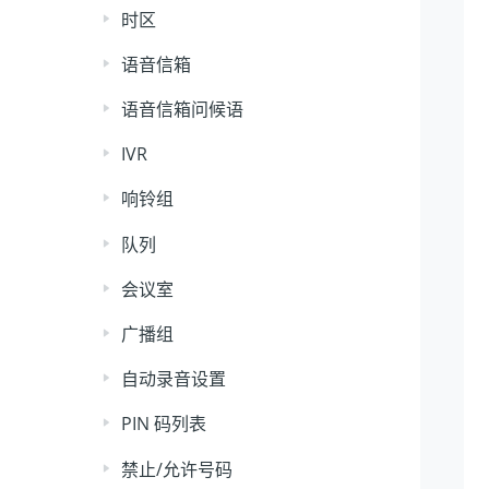
时区
语音信箱
语音信箱问候语
IVR
响铃组
队列
会议室
广播组
自动录音设置
PIN 码列表
禁止/允许号码