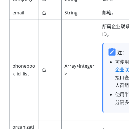
email
否
String
邮箱。
所属企业联
ID。
注：
可使
phoneboo
Array<Integer
否
企业联
k_id_list
>
接口查
人群组 
使用
分隔多
organizati