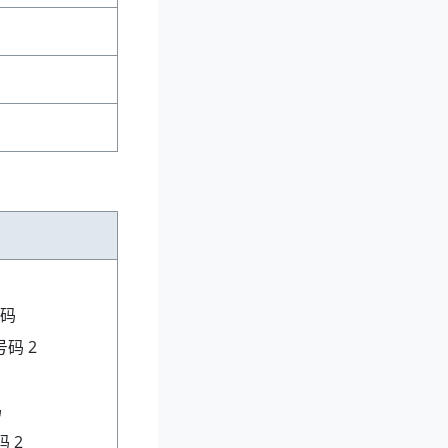
码
码 2
码
 2