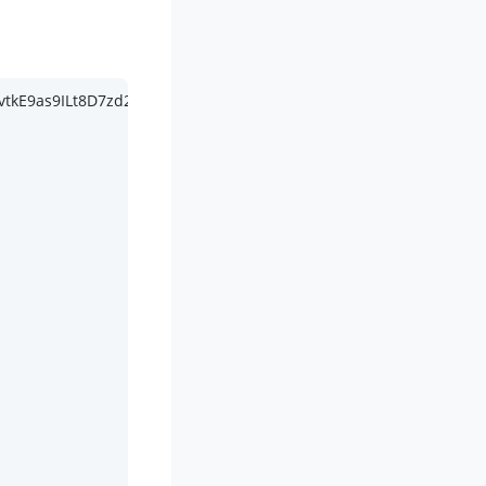
=vtkE9as9ILt8D7zd20beBzd8dL2uTcOL HTTP/
1.1