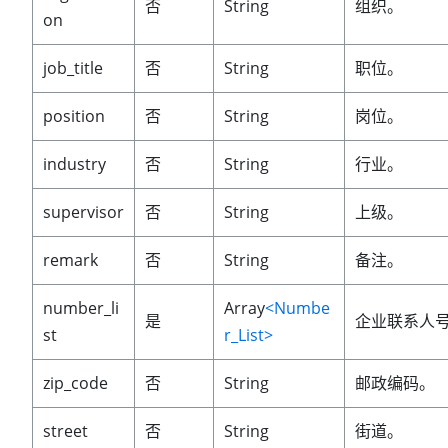
否
String
组织。
on
job_title
否
String
职位。
position
否
String
岗位。
industry
否
String
行业。
supervisor
否
String
上级。
remark
否
String
备注。
number_li
Array
<Numbe
是
企业联系人
st
r_List>
zip_code
否
String
邮政编码。
street
否
String
街道。