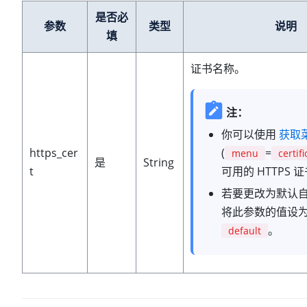
是否必
参数
类型
说明
填
证书名称。
注：
你可以使用
获取
https_cer
(
=
menu
certifi
是
String
t
可用的 HTTPS 
若要更改为默认
将此参数的值设
。
default