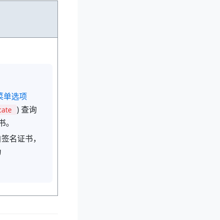
菜单选项
) 查询
cate
证书。
自签名证书，
为