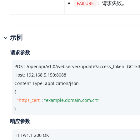
：请求失败。
FAILURE
示例
请求参数
POST /openapi/v1.
0
/webserver/update?access_token=GCT
Host: 
192.168
.
5.150
:
8088
Content-Type: application/json

{

"https_cert"
: 
"example.domain.com.crt"
}
响应参数
HTTP/
1.1
200
 OK
