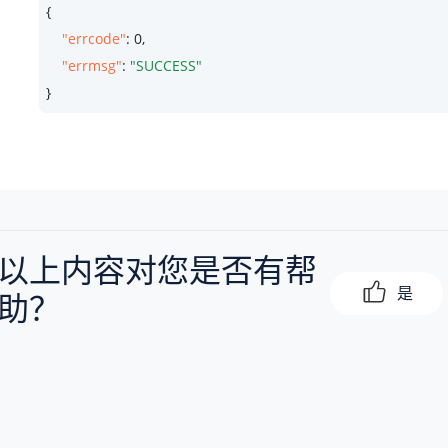
{

"errcode"
: 
0
,

"errmsg"
: 
"SUCCESS"
}
以上内容对您是否有帮
是
助？