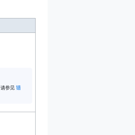
，请参见
错