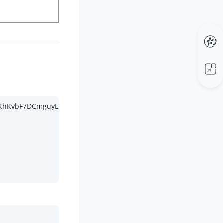
kIKhKvbF7DCmguyEN7qJnAO6SEjuD HTTP/
1.1