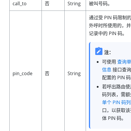
call_to
否
String
被叫号码。
通过受 PIN 码限
外呼时所使用的，并
记录中的 PIN 码。
注：
可使用
查询
信息
接口查询
pin_code
否
String
配置的 PIN 
若呼出路由使用
码列表，需额
单个 PIN 码
口，以获取该
体 PIN 码。