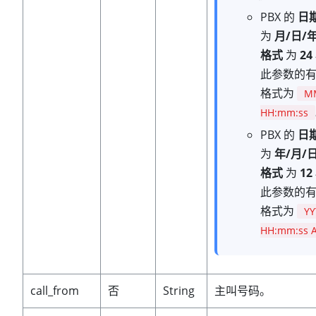
PBX 的
日
为
月/日/
格式
为
2
此参数的
格式为
M
HH:mm:ss
PBX 的
日
为
年/月/
格式
为
1
此参数的
格式为
Y
HH:mm:ss 
call_from
否
String
主叫号码。