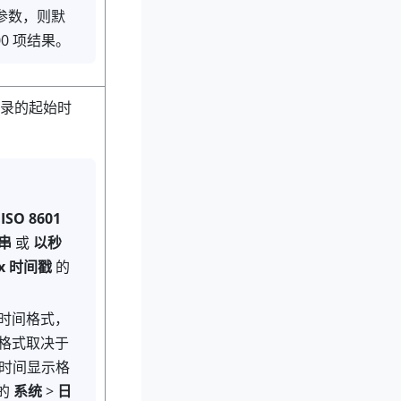
参数，则默
00 项结果。
录的起始时
用
ISO 8601
串
或
以秒
x 时间戳
的
时间格式，
格式取决于
和时间显示格
上的
系统
>
日