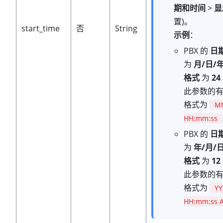
期和时间
>
显
置)。
start_time
否
String
示例
：
PBX 的
日
为
月/日/
格式
为
2
此参数的
格式为
M
HH:mm:ss
PBX 的
日
为
年/月/
格式
为
1
此参数的
格式为
Y
HH:mm:ss 