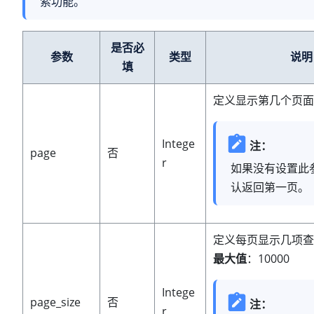
索功能。
是否必
参数
类型
说明
填
定义显示第几个页面
Intege
注：
page
否
r
如果没有设置此
认返回第一页。
定义每页显示几项查
最大值
：10000
Intege
page_size
否
注：
r