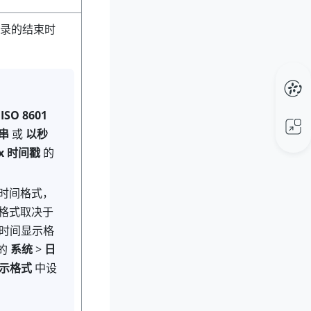
录的结束时
用
ISO 8601
串
或
以秒
x 时间戳
的
时间格式，
格式取决于
和时间显示格
上的
系统
>
日
示格式
中设