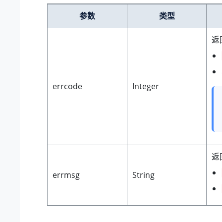
参数
类型
返
errcode
Integer
返
errmsg
String