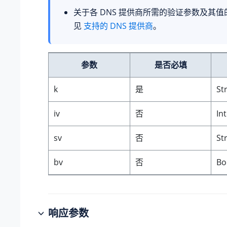
关于各 DNS 提供商所需的验证参数及其
见
支持的 DNS 提供商
。
参数
是否必填
k
是
St
iv
否
In
sv
否
St
bv
否
Bo
响应参数