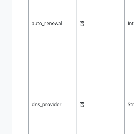
auto_renewal
否
In
dns_provider
否
St