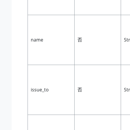
name
否
St
issue_to
否
St