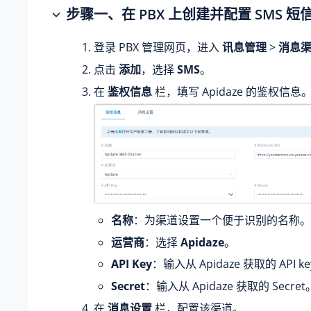
步骤一、在 PBX 上创建并配置 SMS 短
登录 PBX 管理网页，进入
讯息管理
>
消息
点击
添加
，选择
SMS
。
在
鉴权信息
栏，填写 Apidaze 的鉴权信息
名称
：为渠道设置一个便于识别的名称。
运营商
：选择
Apidaze
。
API Key
：输入从 Apidaze 获取的 API k
Secret
：输入从 Apidaze 获取的 Secret
在
消息设置
栏，配置该渠道。