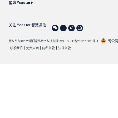
星纵 Yeastar
关注 Yeastar 智慧通信
闽公网安
版权所有©2026厦门星纵数字科技有限公司
闽ICP备2022015818号-1
|
|
|
联系我们
免责声明
隐私条款
法律条款