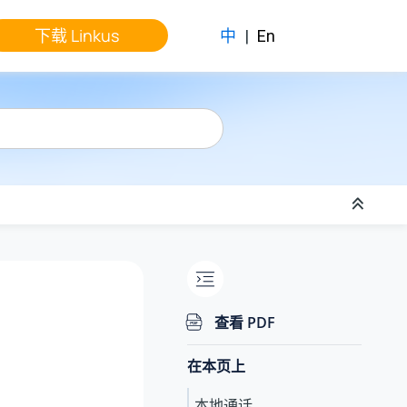
下载 Linkus
中
|
En
查看 PDF
在本页上
本地通话