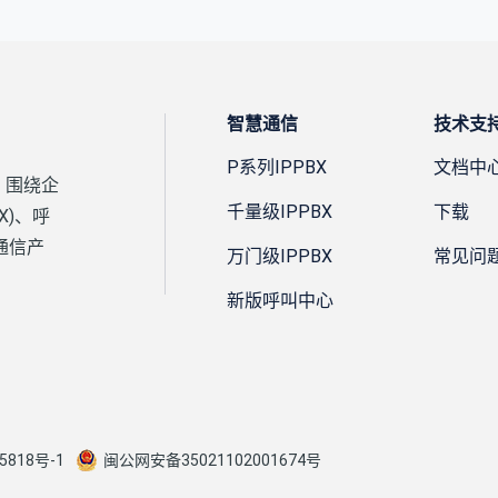
智慧通信
技术支
P系列IPPBX
文档中
，围绕企
千量级IPPBX
下载
X)、呼
通信产
万门级IPPBX
常见问
新版呼叫中心
5818号-1
闽公网安备35021102001674号