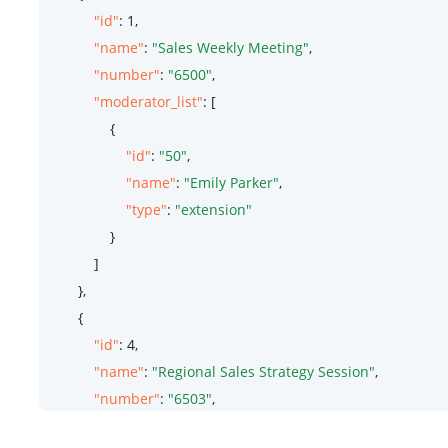
"id"
: 
1
,

"name"
: 
"Sales Weekly Meeting"
,

"number"
: 
"6500"
,

"moderator_list"
: [

                {

"id"
: 
"50"
,

"name"
: 
"Emily Parker"
,

"type"
: 
"extension"
                }

            ]

        },

        {

"id"
: 
4
,

"name"
: 
"Regional Sales Strategy Session"
,

"number"
: 
"6503"
,

"moderator_list"
: [
