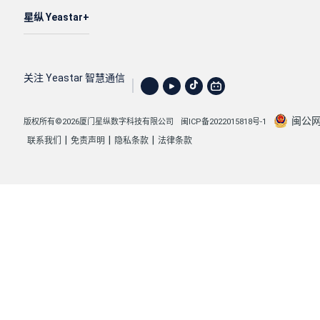
星纵 Yeastar
关注 Yeastar 智慧通信
闽公网安
版权所有©2026厦门星纵数字科技有限公司
闽ICP备2022015818号-1
|
|
|
联系我们
免责声明
隐私条款
法律条款