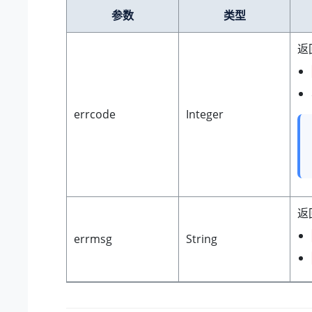
参数
类型
返
errcode
Integer
返
errmsg
String