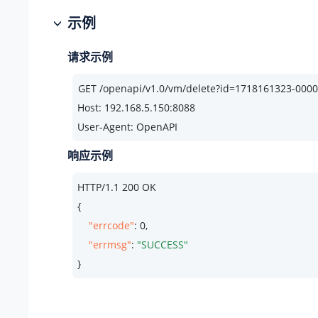
示例
请求示例
Host: 192.168.5.150:8088
User-Agent: OpenAPI
响应示例
HTTP/
1.1
200
 OK

{

"errcode"
: 
0
,

"errmsg"
: 
"SUCCESS"
}