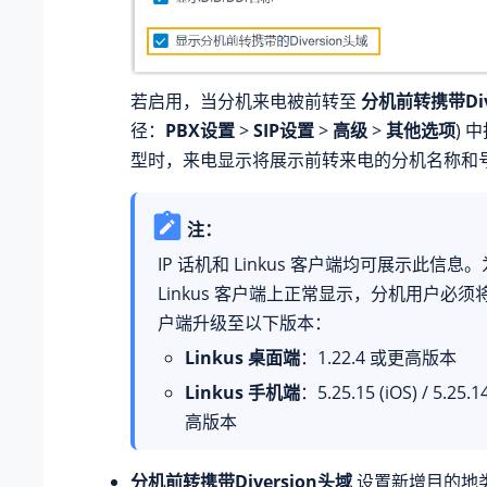
若启用，当分机来电被前转至
分机前转携带Div
径：
PBX设置
>
SIP设置
>
高级
>
其他选项
) 
型时，来电显示将展示前转来电的分机名称和
注：
IP 话机和 Linkus 客户端均可展示此信息
Linkus 客户端上正常显示，分机用户必须将其 
户端升级至以下版本：
Linkus 桌面端
：
1.22.4
或更高版本
Linkus 手机端
：
5.25.15
(iOS) /
5.25.1
高版本
分机前转携带Diversion头域
设置新增目的地