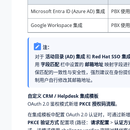
Microsoft Entra ID (Azure AD) 集成
PBX 使用 
Google Workspace 集成
PBX 使用
注：
对于
活动目录 (AD) 集成
和
Red Hat SSO 集
用
字段匹配
栏中设置的
邮箱地址
映射字段进
保匹配的一致性与安全性，强烈建议在身份提
制用户自行修改其邮箱地址。
自定义 CRM / Helpdesk 集成模板
OAuth 2.0 鉴权模式新增
PKCE 授权码流程
。
在集成模板中配置 OAuth 2.0 认证时，可通过新
PKCE 验证方式
配置项 (路径：
请求配置
>
认证方