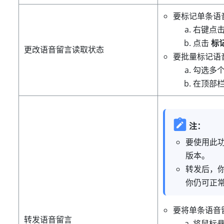
要标记单条语
右键点
点击
标
更改语音留言读取状态
要批量标记语
勾选多
在顶部
注：
要使用此功
版本。
转发后，
你仍可正
要将单条语音
转发语音留言
将鼠标