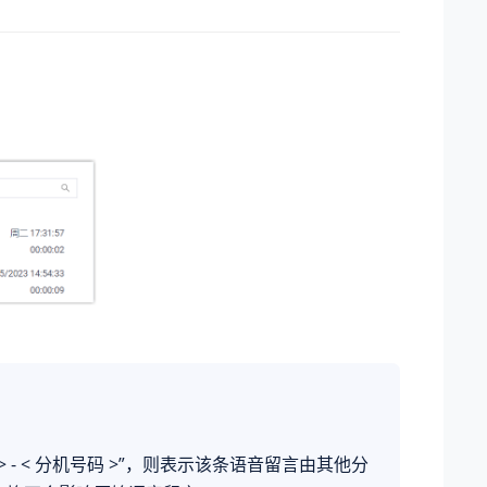
。
 - < 分机号码 >”，则表示该条语音留言由其他分