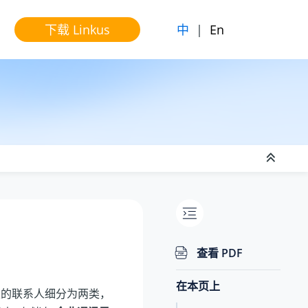
中
|
En
下载 Linkus
查看 PDF
在本页上
录里的联系人细分为两类，