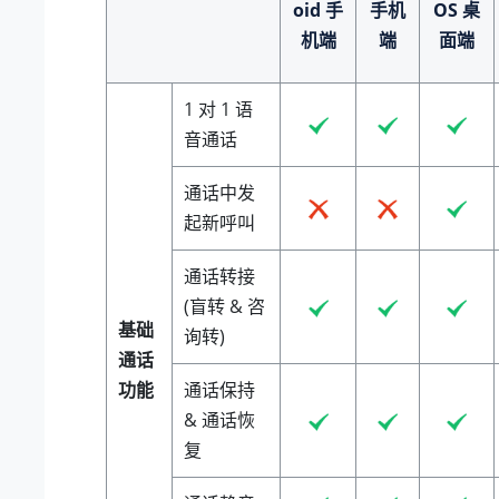
oid 手
手机
OS 桌
机端
端
面端
1 对 1 语
音通话
通话中发
起新呼叫
通话转接
(盲转 & 咨
基础
询转)
通话
功能
通话保持
& 通话恢
复