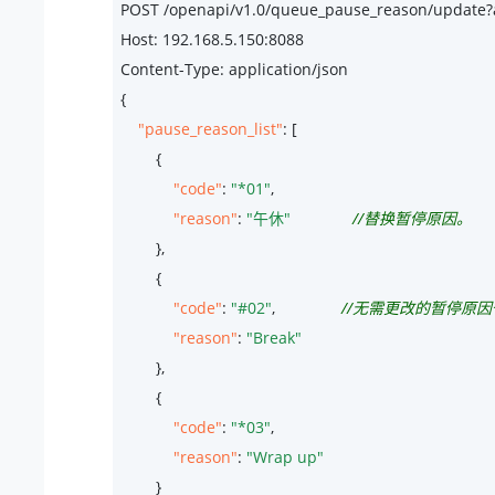
POST /openapi/v1.
0
/queue_pause_reason/update?
Host: 
192.168
.
5.150
:
8088
Content-Type: application/json

{

"pause_reason_list"
: [

        {

"code"
: 
"*01"
,

"reason"
: 
"午休"
//替换暂停原因。
        },

        {

"code"
: 
"#02"
,               
//无需更改的暂停原
"reason"
: 
"Break"
        },

        {

"code"
: 
"*03"
,

"reason"
: 
"Wrap up"
        }
