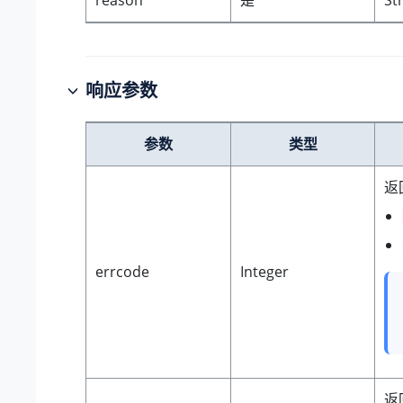
reason
是
St
响应参数
参数
类型
返
errcode
Integer
返