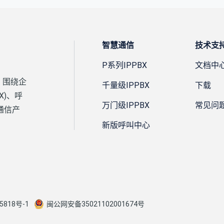
智慧通信
技术支
P系列IPPBX
文档中
，围绕企
千量级IPPBX
下载
X)、呼
万门级IPPBX
常见问
通信产
新版呼叫中心
5818号-1
闽公网安备35021102001674号