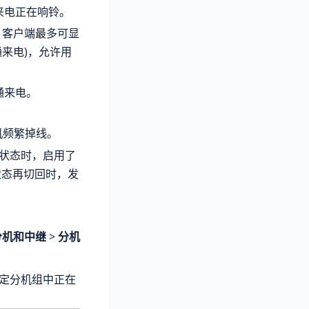
来电正在响铃。
s 客户端最多可显
 通来电)，允许用
通来电。
。
机频繁掉线。
状态时，启用了
状态再切回时，发
分机和中继
>
分机
定分机组中正在