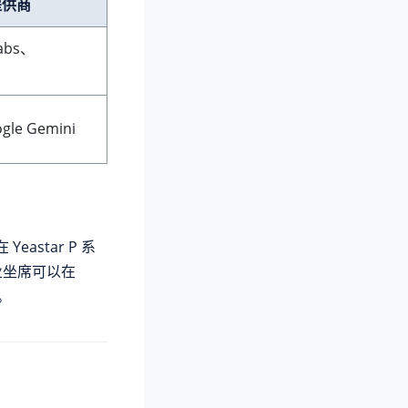
提供商
abs、
gle Gemini
在
Yeastar P 系
业坐席可以在
息。