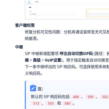
客户端权限
修复分机可见性问题：分机将通话盲转至无可见
统崩溃。
中继
SIP 中继新增配置项
呼出自动切换SIP码
(路径：
继
>
高级
>
VoIP设置
)，用于指定触发自动切换
下一条中继呼出的 SIP 响应码。可选择使用系
义响应码。
注：
默认的 SIP 响应码包括
、
、
408
500
502
、
和
。
513
555
580