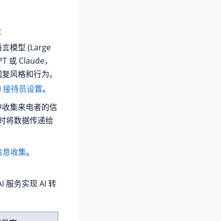
：
模型 (Large
PT 或 Claude，
回复风格和行为。
AI 接待员设置
。
中收集来电者的信
话时将数据传递给
 信息收集
。
服务实现 AI 转