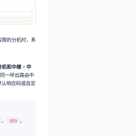
权限的分机时，系
分机和中继
>
中
至同一呼出路由中
统默认响应码或自定
、
、
503