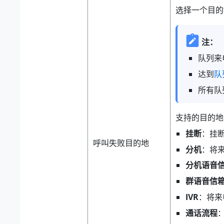
选择一个目的
注：
队列来
达到
队
所有队
支持的目的地
挂断
：挂
呼叫失败目的地
分机
：将
分机语音
群语音信
IVR
：将来
通话流程