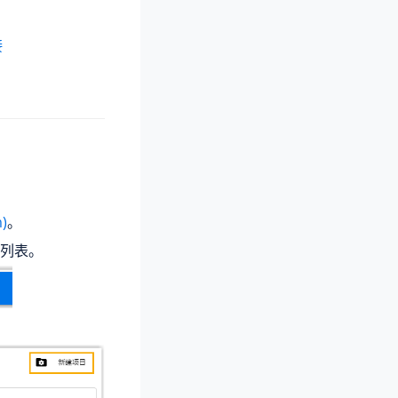
接
)
。
列表。