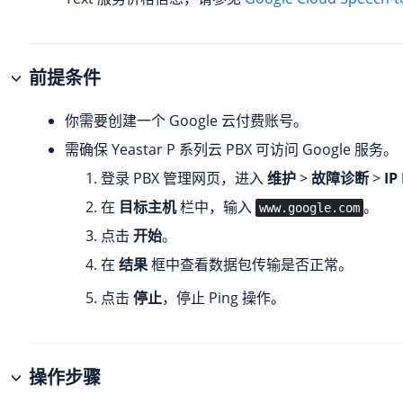
前提条件
你需要创建一个 Google 云付费账号。
需确保
Yeastar P 系列云 PBX
可访问 Google 服务。
登录 PBX 管理网页，进入
维护
>
故障诊断
>
IP
在
目标主机
栏中，输入
。
www.google.com
点击
开始
。
在
结果
框中查看数据包传输是否正常。
点击
停止
，停止 Ping 操作。
操作步骤