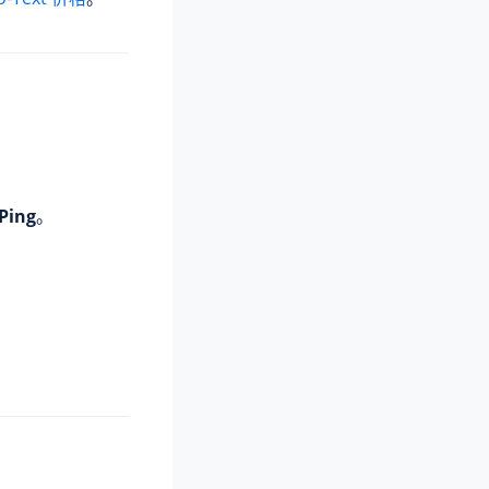
 Ping
。