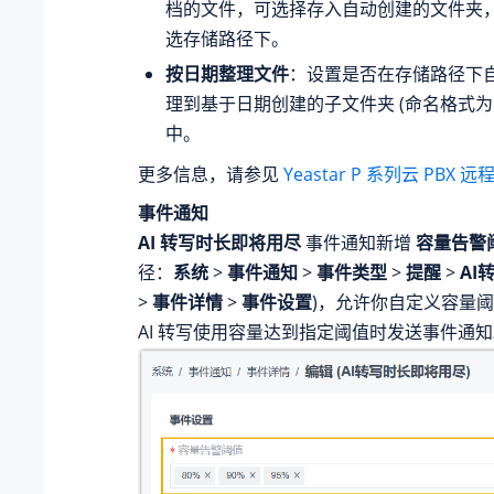
档的文件，可选择存入自动创建的文件夹
选存储路径下。
按日期整理文件
：设置是否在存储路径下
理到基于日期创建的子文件夹 (命名格式
中。
更多信息，请参见
Yeastar P 系列云 PBX
远程
事件通知
AI 转写时长即将用尽
事件通知新增
容量告警
径：
系统
>
事件通知
>
事件类型
>
提醒
>
AI
>
事件详情
>
事件设置
)，允许你自定义容量
AI 转写使用容量达到指定阈值时发送事件通