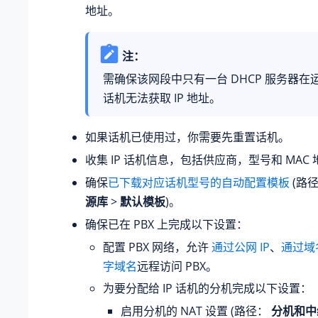
地址。
注：
需确保该网段中只有一台 DHCP 服务器在运
话机无法获取 IP 地址。
如果话机已使用过，你需要先重置话机。
收集 IP 话机信息，包括供应商，型号和 MAC
确保
已下载对应话机型号的自动配置模板
(路
源库
>
默认模板
)。
确保已在 PBX 上完成以下设置：
配置 PBX 网络，允许
通过公网 IP
、
通过域
字域名
远程访问 PBX。
为要分配给 IP 话机的分机完成以下设置：
启用分机的 NAT 设置 (路径：
分机和中