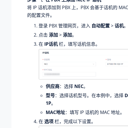
将 IP 话机添加到 PBX 上，PBX 会基于话机的 M
的配置文件。
登录 PBX 管理网页，进入
自动配置
>
话机
点击
添加
>
添加
。
在
IP话机
栏，填写话机信息。
供应商
：选择
NEC
。
型号
：选择话机型号。在本例中，选择
D
1P
。
MAC地址
：填写 IP 话机的 MAC 地址。
在
选项
栏，完成以下设置。