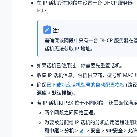
在 IP 话机所在网段中设置一台 DHCP 服务器，为
地址。
注：
需确保该网段中只有一台 DHCP 服务器在运
话机无法获取 IP 地址。
如果话机已使用过，你需要先重置话机。
收集 IP 话机信息，包括供应商，型号和 MAC
确保
已下载对应话机型号的自动配置模板
(路
源库
>
默认模板
)。
若 IP 话机和 PBX 位于不同网段，还需确保
两个网段之间网络互通。
为要被分配给 IP 话机的分机启用远程注册功
和中继
>
分机
>
>
安全
>
SIP安全
>
允