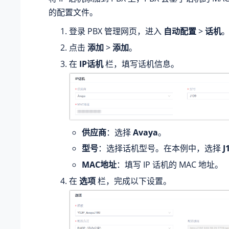
的配置文件。
登录 PBX 管理网页，进入
自动配置
>
话机
点击
添加
>
添加
。
在
IP话机
栏，填写话机信息。
供应商
：选择
Avaya
。
型号
：选择话机型号。在本例中，选择
J
MAC地址
：填写 IP 话机的 MAC 地址。
在
选项
栏，完成以下设置。