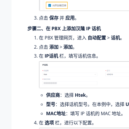
点击
保存
并
应用
。
步骤二、在 PBX 上添加汉隆 IP 话机
在 PBX 管理网页，进入
自动配置
>
话机
。
点击
添加
>
添加
。
在
IP话机
栏，填写话机信息。
供应商
：选择
Htek
。
型号
：选择话机型号。在本例中，选择
U
MAC地址
：填写 IP 话机的 MAC 地址。
在
选项
栏，进行以下配置。