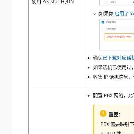
使用 Yeastar FQDN
如果你
启用了 Ye
确保
已下载对应话
如果话机已使用过
收集 IP 话机信息
配置 PBX 网络，允
重要：
PBX 需要映射
RTP 端口