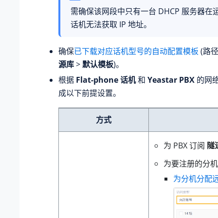
需确保该网段中只有一台 DHCP 服务器在运
话机无法获取 IP 地址。
确保
已下载对应话机型号的自动配置模板
(路
源库
>
默认模板
)。
根据
Flat-phone 话机
和
Yeastar PBX
的网
成以下前提设置。
方式
为 PBX 订阅
隧
为要注册的分机
为分机分配远程