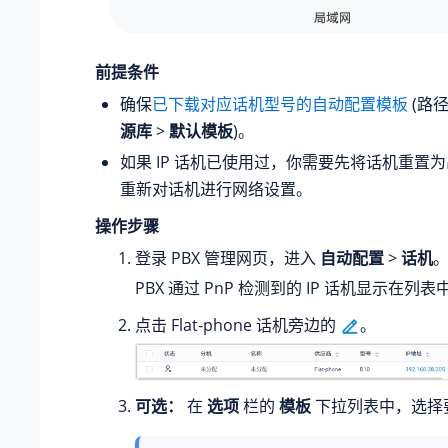
前提条件
确保
已下载对应话机型号的自动配置模板
(路
源库
>
默认模板
)。
如果 IP 话机已使用过，你需要先将话机重置
重新对话机进行网络设置。
操作步骤
登录 PBX 管理网页，进入
自动配置
>
话机
PBX 通过 PnP 检测到的 IP 话机显示在列表
点击 Flat-phone 话机旁边的
。
可选：
在
选项
栏的
模板
下拉列表中，选择