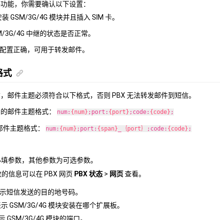
件功能，你需要确认以下设置：
安装 GSM/3G/4G 模块并且插入 SIM 卡。
M/3G/4G 中继的状态是否正常。
配置正确，可用于转发邮件。
格式
，邮件主题必须符合以下格式，否则 PBX 无法转发邮件到短信。
412 的邮件主题格式：
num:
{num}
;port:
{port}
;code:
{code}
;
 的邮件主题格式：
num:
{num}
;port:
{span}
_
｛port｝
;code:
{code}
;
填参数，其他参数为可选参数。
的信息可以在 PBX 网页
PBX 状态
>
网页
查看。
示短信发送的目的地号码。
示 GSM/3G/4G 模块安装在哪个扩展板。
示 GSM/3G/4G 模块的端口。