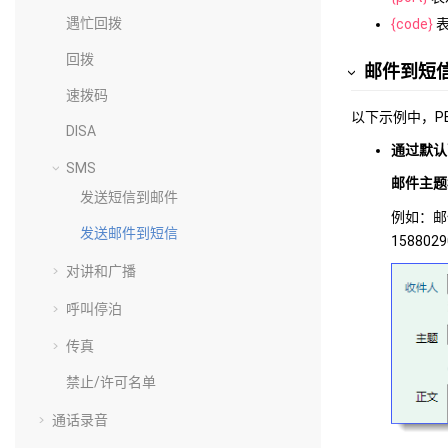
遇忙回拨
{code}
表
回拨
邮件到短
速拨码
以下示例中，PB
DISA
通过默认可
SMS
邮件主题
发送短信到邮件
例如：邮
发送邮件到短信
158802
对讲和广播
呼叫停泊
传真
禁止/许可名单
通话录音