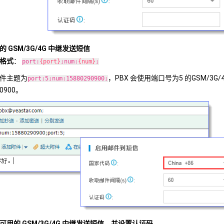
 GSM/3G/4G 中继发送短信
格式
：
port:
{port}
;num:
{num}
;
件主题为
，PBX 会使用端口号为5 的GSM/3G
port:5;num:15880290900;
90900。
可用的 GSM/3G/4G 中继发送短信，并设置认证码