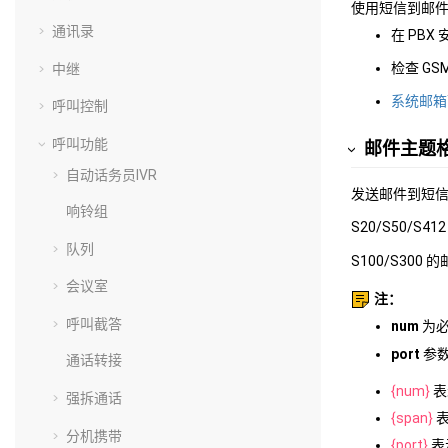
使用短信到邮
通讯录
在 PBX 
检查 GS
中继
系统邮箱
呼叫控制
呼叫功能
邮件主题
自动话务员IVR
发送邮件到短信
响铃组
S20/S50/S
队列
S100/S300
会议室
注：
呼叫截答
num
为必
port
参数
通话转接
{num}
表
强拆通话
{span}
表
分机携带
{port}
表